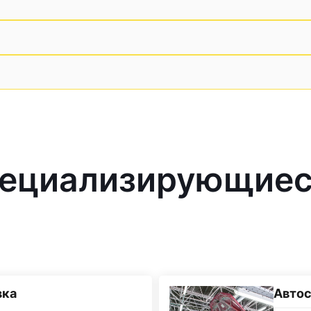
ециализирующиес
вка
Автос