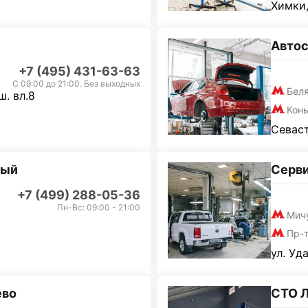
Химки,
Автос
+7 (495) 431-63-63
С 09:00 до 21:00. Без выходных
Бел
. вл.8
Кон
Севаст
ный
Серви
+7 (499) 288-05-36
Пн-Вс: 09:00 - 21:00
Мич
Пр-
ул. Уд
ево
СТО 