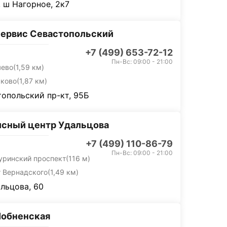
 ш Нагорное, 2к7
ервис Севастопольский
+7 (499) 653-72-12
Пн-Вс: 09:00 - 21:00
яево
(1,59 км)
ьково
(1,87 км)
опольский пр-кт, 95Б
сный центр Удальцова
+7 (499) 110-86-79
Пн-Вс: 09:00 - 21:00
уринский проспект
(116 м)
т Вернадского
(1,49 км)
альцова, 60
Лобненская