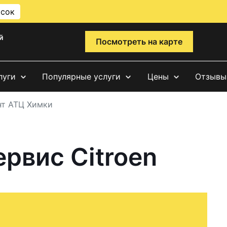
исок
й
Посмотреть на карте
луги
Популярные услуги
Цены
Отзывы
нт АТЦ Химки
ервис Citroen