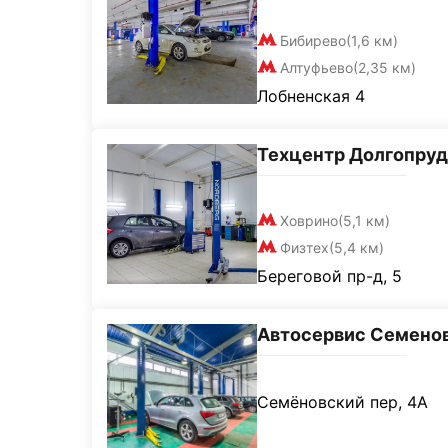
Бибирево
(1,6 км)
Алтуфьево
(2,35 км)
Лобненская 4
Техцентр Долгопру
Ховрино
(5,1 км)
Физтех
(5,4 км)
Береговой пр-д, 5
Автосервис Семено
Семёновский пер, 4А