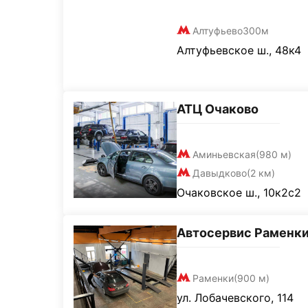
Алтуфьево
300м
Алтуфьевское ш., 48к4
АТЦ Очаково
Аминьевская
(980 м)
Давыдково
(2 км)
Очаковское ш., 10к2с2
Автосервис Раменк
Раменки
(900 м)
ул. Лобачевского, 114