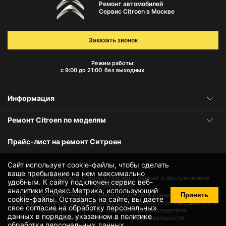
Ремонт автомобилей
Сервис Citroen в Москве
Заказать звонок
Режим работы:
с 9:00 до 21:00
без выходных
Информация
Ремонт Citroen по моделям
Прайс-лист на ремонт Ситроен
Сайт использует cookie-файлы, чтобы сделать
ваше пребывание на нем максимально
© 2010-2026
Сервис Citroen в Москве – ремонт и обслуживание
удобным. К cайту подключен сервис веб-
автомобилей
аналитики Яндекс.Метрика, использующий
Принять
Использование товарного знака и логотипов бренда происходит
cookie-файлы
. Оставаясь на сайте, вы даете
исключительно в информационных целях не является нарушением и
свое
согласие на обработку персональных
не требует получения согласия правообладателя.
данных
в порядке, указанном в
политике
Защита данных и политика конфиденциальности.
обработки персональных данных