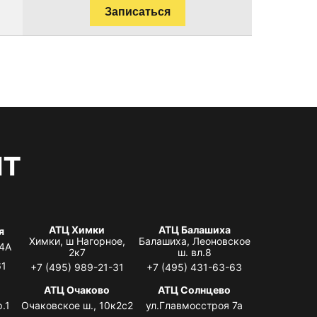
Записаться
нт
АТЦ Химки
АТЦ Балашиха
я
Химки, ш Нагорное,
Балашиха, Леоновское
 4А
2к7
ш. вл.8
61
+7 (495) 989-21-31
+7 (495) 431-63-63
я
АТЦ Очаково
АТЦ Солнцево
.1
Очаковское ш., 10к2с2
ул.Главмосстроя 7а