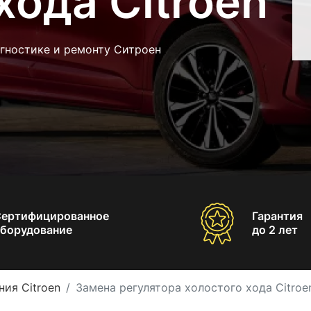
хода Citroen
агностике и ремонту Ситроен
Сертифицированное
Гарантия
борудование
до 2 лет
ия Citroen
Замена регулятора холостого хода Citroe