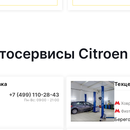
осервисы Citroen
вка
Техц
+7 (499) 110-28-43
Пн-Вс: 09:00 - 21:00
Хов
Физ
Берего