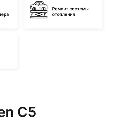
Ремонт системы
нера
отопления
en C5