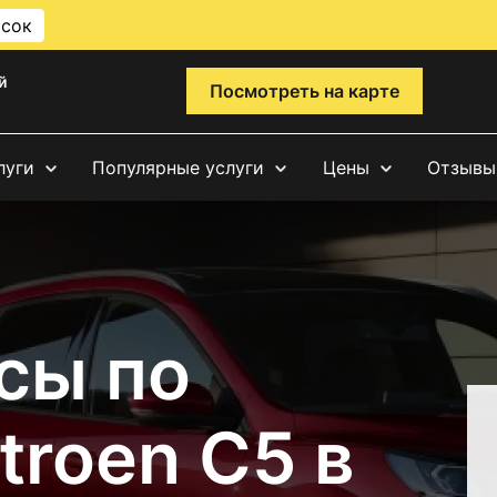
исок
й
Посмотреть на карте
луги
Популярные услуги
Цены
Отзывы
сы по
troen C5 в