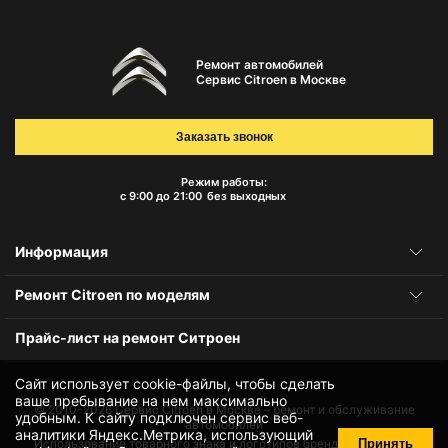
Ремонт автомобилей
Сервис Citroen в Москве
Заказать звонок
Режим работы:
с 9:00 до 21:00
без выходных
Информация
Ремонт Citroen по моделям
Прайс-лист на ремонт Ситроен
Сайт использует cookie-файлы, чтобы сделать
ваше пребывание на нем максимально
© 2010-2026
Сервис Citroen в Москве – ремонт и обслуживание
удобным. К cайту подключен сервис веб-
автомобилей
аналитики Яндекс.Метрика, использующий
Принять
Использование товарного знака и логотипов бренда происходит