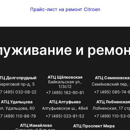
Прайс-лист на ремонт Citroen
луживание и ремо
АТЦ Щёлковская
ТЦ Долгопрудный
АТЦ Семеновска
Байкальская ул.,
Береговой пр-д, 5
Семёновский пер,
1/3с12
7 (495) 032-08-22
+7 (495) 085-74-
+7 (495) 162-90-81
АТЦ Удальцова
АТЦ Алтуфьево
АТЦ Лобненска
ул. Удальцова, 60
Алтуфьевское ш., 48к4
Лобненская, 17 стр
7 (499) 110-86-79
+7 (495) 023-81-52
+7 (499) 110-53-
АТЦ Измайлово
АТЦ Проспект Мира
Сиреневый бульвар,