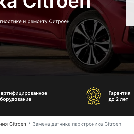
а Citroen
агностике и ремонту Ситроен
Сертифицированное
Гарантия
борудование
до 2 лет
ия Citroen
Замена датчика парктроника Citroen