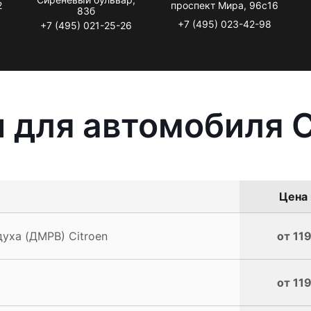
2
проспект Мира, 96с16
83б
+7 (495) 023-42-98
+7 (495) 021-25-26
 для автомобиля C
Цена 
уха (ДМРВ) Citroen
от 119
от 119