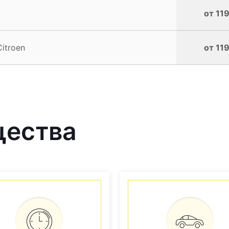
от 119
itroen
от 119
щества