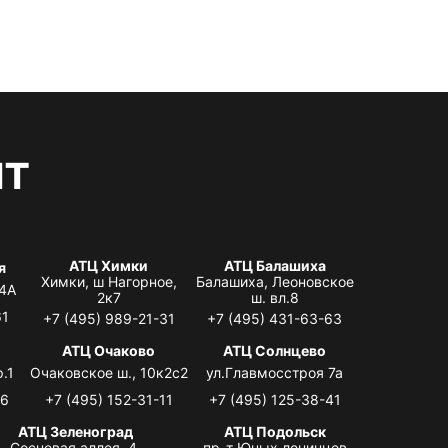
нт
АТЦ Химки
АТЦ Балашиха
я
Химки, ш Нагорное,
Балашиха, Леоновское
 4А
2к7
ш. вл.8
61
+7 (495) 989-21-31
+7 (495) 431-63-63
я
АТЦ Очаково
АТЦ Солнцево
.1
Очаковское ш., 10к2с2
ул.Главмосстроя 7а
06
+7 (495) 152-31-11
+7 (495) 125-38-41
АТЦ Зеленоград
АТЦ Подольск
Сосновая аллея, 4,
пр-т Юных ленинцев