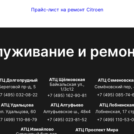
Прайс-лист на ремонт Citroen
луживание и ремо
АТЦ Щёлковская
ТЦ Долгопрудный
АТЦ Семеновска
Байкальская ул.,
Береговой пр-д, 5
Семёновский пер,
1/3с12
7 (495) 032-08-22
+7 (495) 085-74-
+7 (495) 162-90-81
АТЦ Удальцова
АТЦ Алтуфьево
АТЦ Лобненска
ул. Удальцова, 60
Алтуфьевское ш., 48к4
Лобненская, 17 стр
7 (499) 110-86-79
+7 (495) 023-81-52
+7 (499) 110-53-
АТЦ Измайлово
АТЦ Проспект Мира
Сиреневый бульвар,