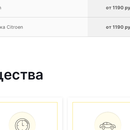
n
от 1190 ру
а Citroen
от 1190 ру
щества