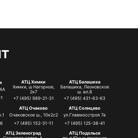
нт
АТЦ Химки
АТЦ Балашиха
я
Химки, ш Нагорное,
Балашиха, Леоновское
 4А
2к7
ш. вл.8
61
+7 (495) 989-21-31
+7 (495) 431-63-63
я
АТЦ Очаково
АТЦ Солнцево
.1
Очаковское ш., 10к2с2
ул.Главмосстроя 7а
06
+7 (495) 152-31-11
+7 (495) 125-38-41
АТЦ Зеленоград
АТЦ Подольск
Сосновая аллея, 4,
пр-т Юных ленинцев