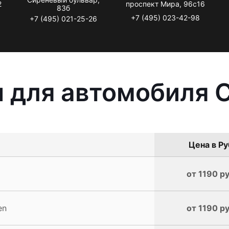
2
проспект Мира, 96с16
83б
+7 (495) 023-42-98
+7 (495) 021-25-26
 для автомобиля C
Цена в Ру
от 1190 ру
en
от 1190 ру