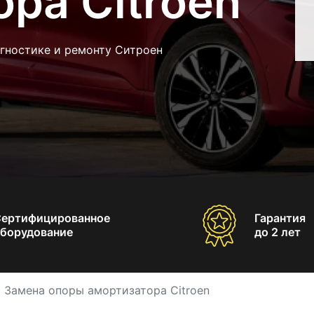
ра Citroen
агностике и ремонту Ситроен
Сертифицированное
Гарантия
борудование
до 2 лет
Замена опоры амортизатора Citroen