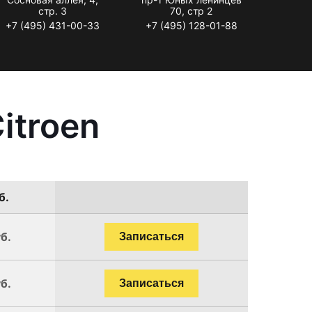
стр. 3
70, стр 2
+7 (495) 431-00-33
+7 (495) 128-01-88
itroen
б.
б.
Записаться
б.
Записаться