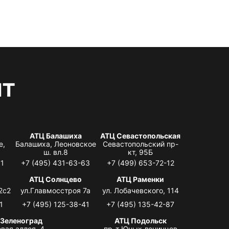
нт
АТЦ Балашиха
АТЦ Севастопольская
е,
Балашиха, Леоновское
Севастопольский пр-
ш. вл.8
кт, 95Б
31
+7 (495) 431-63-63
+7 (499) 653-72-12
АТЦ Солнцево
АТЦ Раменки
2с2
ул.Главмосстроя 7а
ул. Лобачевского, 114
1
+7 (495) 125-38-41
+7 (495) 135-42-87
 Зеленоград
АТЦ Подольск
вая аллея, 4,
пр-т Юных ленинцев