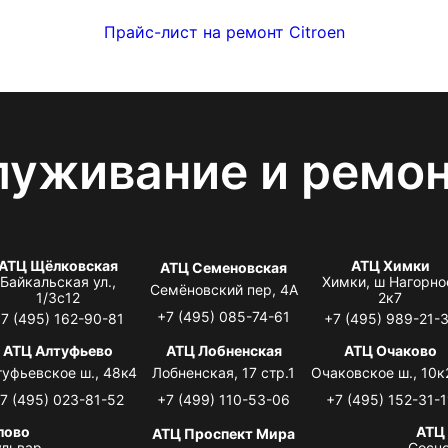
Прайс-лист на ремонт Citroen
луживание и ремо
АТЦ Щёлковская
АТЦ Химки
АТЦ Семеновская
Байкальская ул.,
Химки, ш Нагорно
Семёновский пер, 4А
1/3с12
2к7
+7 (495) 085-74-61
7 (495) 162-90-81
+7 (495) 989-21-
АТЦ Алтуфьево
АТЦ Лобненская
АТЦ Очаково
туфьевское ш., 48к4
Лобненская, 17 стр.1
Очаковское ш., 10к
7 (495) 023-81-52
+7 (499) 110-53-06
+7 (495) 152-31-1
лово
АТЦ
АТЦ Проспект Мира
львар,
Сосно