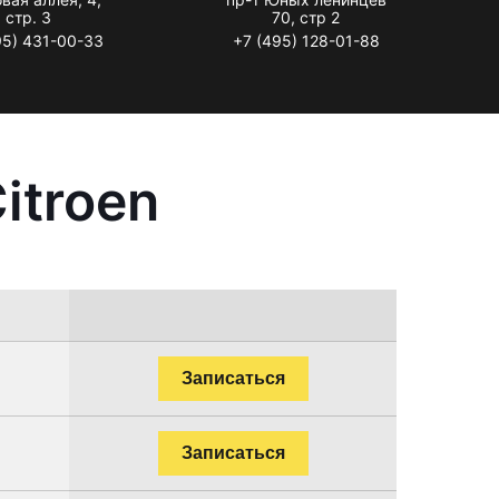
стр. 3
70, стр 2
95) 431-00-33
+7 (495) 128-01-88
itroen
Записаться
Записаться