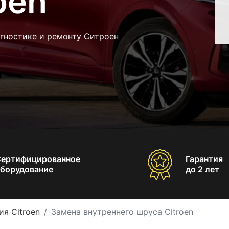
oen
агностике и ремонту Ситроен
Сертифицированное
Гарантия
борудование
до 2 лет
ия Citroen
Замена внутреннего шруса Citroen