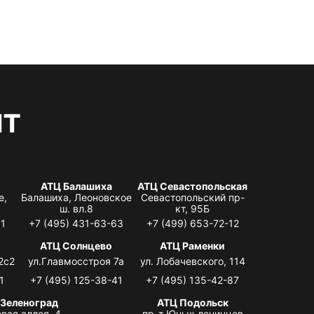
нт
АТЦ Балашиха
АТЦ Севастопольская
е,
Балашиха, Леоновское
Севастопольский пр-
ш. вл.8
кт, 95Б
31
+7 (495) 431-63-63
+7 (499) 653-72-12
АТЦ Солнцево
АТЦ Раменки
2с2
ул.Главмосстроя 7а
ул. Лобачевского, 114
1
+7 (495) 125-38-41
+7 (495) 135-42-87
 Зеленоград
АТЦ Подольск
вая аллея, 4,
пр-т Юных ленинцев