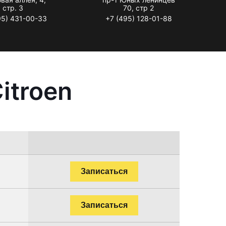
стр. 3
70, стр 2
95) 431-00-33
+7 (495) 128-01-88
itroen
Записаться
Записаться