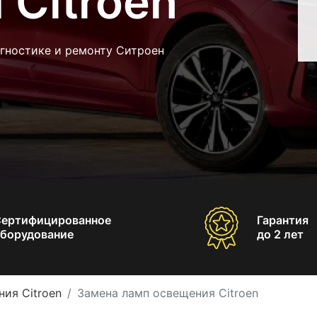
 Citroen
агностике и ремонту Ситроен
Сертифицированное
Гарантия
борудование
до 2 лет
ия Citroen
Замена ламп освещения Citroen