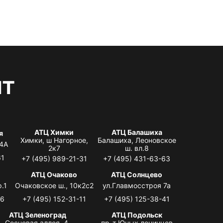
нт
АТЦ Химки
АТЦ Балашиха
я
Химки, ш Нагорное,
Балашиха, Леоновское
 4А
2к7
ш. вл.8
61
+7 (495) 989-21-31
+7 (495) 431-63-63
я
АТЦ Очаково
АТЦ Солнцево
.1
Очаковское ш., 10к2с2
ул.Главмосстроя 7а
06
+7 (495) 152-31-11
+7 (495) 125-38-41
АТЦ Зеленоград
АТЦ Подольск
Сосновая аллея, 4,
пр-т Юных ленинцев