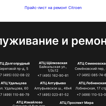
Прайс-лист на ремонт Citroen
луживание и ремо
АТЦ Щёлковская
ТЦ Долгопрудный
АТЦ Семеновска
Байкальская ул.,
Береговой пр-д, 5
Семёновский пер,
1/3с12
7 (495) 032-08-22
+7 (495) 085-74-
+7 (495) 162-90-81
АТЦ Удальцова
АТЦ Алтуфьево
АТЦ Лобненска
ул. Удальцова, 60
Алтуфьевское ш., 48к4
Лобненская, 17 стр
7 (499) 110-86-79
+7 (495) 023-81-52
+7 (499) 110-53-
АТЦ Измайлово
АТЦ Проспект Мира
Сиреневый бульвар,