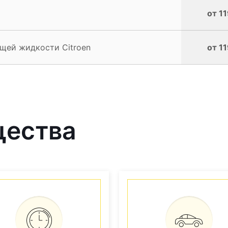
от 1
щей жидкости Citroen
от 1
щества