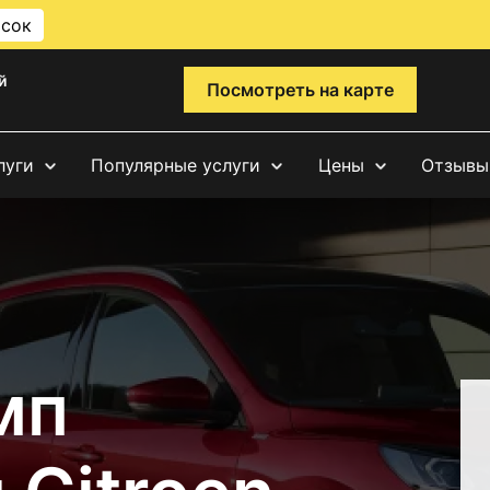
исок
й
Посмотреть на карте
луги
Популярные услуги
Цены
Отзывы
мп