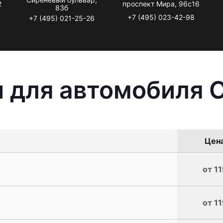
2
проспект Мира, 96с16
83б
+7 (495) 023-42-98
+7 (495) 021-25-26
 для автомобиля C
Цена
от 1
от 1