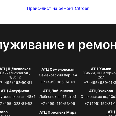
Прайс-лист на ремонт Citroen
луживание и ремо
АТЦ Щёлковская
АТЦ Химки
АТЦ Семеновская
Байкальская ул.,
Химки, ш Нагорно
Семёновский пер, 4А
1/3с12
2к7
+7 (495) 085-74-61
7 (495) 162-90-81
+7 (495) 989-21-
АТЦ Алтуфьево
АТЦ Лобненская
АТЦ Очаково
туфьевское ш., 48к4
Лобненская, 17 стр.1
Очаковское ш., 10к
7 (495) 023-81-52
+7 (499) 110-53-06
+7 (495) 152-31-1
лово
АТЦ
АТЦ Проспект Мира
львар,
Сосно