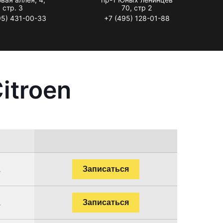
стр. 3
70, стр 2
95) 431-00-33
+7 (495) 128-01-88
itroen
.
Записаться
.
Записаться