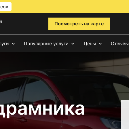
исок
й
Посмотреть на карте
луги
Популярные услуги
Цены
Отзывы
драмника