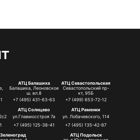
нт
АТЦ Балашиха
АТЦ Севастопольская
е,
Балашиха, Леоновское
Севастопольский пр-
ш. вл.8
кт, 95Б
31
+7 (495) 431-63-63
+7 (499) 653-72-12
АТЦ Солнцево
АТЦ Раменки
2с2
ул.Главмосстроя 7а
ул. Лобачевского, 114
1
+7 (495) 125-38-41
+7 (495) 135-42-87
 Зеленоград
АТЦ Подольск
вая аллея, 4,
пр-т Юных ленинцев