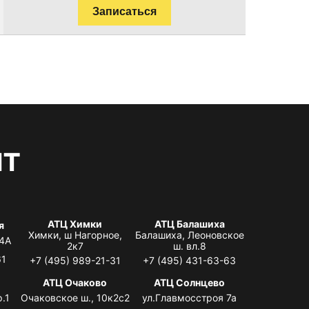
Записаться
нт
АТЦ Химки
АТЦ Балашиха
я
Химки, ш Нагорное,
Балашиха, Леоновское
 4А
2к7
ш. вл.8
61
+7 (495) 989-21-31
+7 (495) 431-63-63
я
АТЦ Очаково
АТЦ Солнцево
.1
Очаковское ш., 10к2с2
ул.Главмосстроя 7а