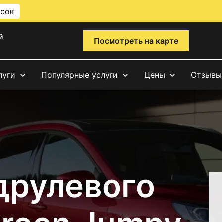
исок
й
Посмотреть на карте
луги
Популярные услуги
Цены
Отзывы
друлевого