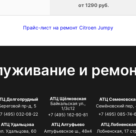
от 1290 руб.
Прайс-лист на ремонт Citroen Jumpy
луживание и ремо
АТЦ Щёлковская
ТЦ Долгопрудный
АТЦ Семеновска
Байкальская ул.,
Береговой пр-д, 5
Семёновский пер,
1/3с12
7 (495) 032-08-22
+7 (495) 085-74-
+7 (495) 162-90-81
АТЦ Удальцова
АТЦ Алтуфьево
АТЦ Лобненска
ул. Удальцова, 60
Алтуфьевское ш., 48к4
Лобненская, 17 стр