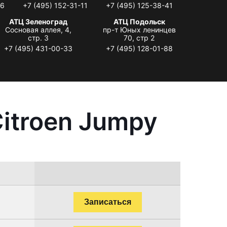
06
+7 (495) 152-31-11
+7 (495) 125-38-41
АТЦ Зеленоград
АТЦ Подольск
Сосновая аллея, 4,
пр-т Юных ленинцев
стр. 3
70, стр 2
+7 (495) 431-00-33
+7 (495) 128-01-88
itroen Jumpy
.
Записаться