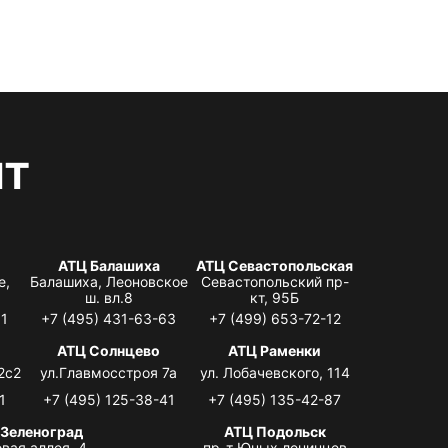
нт
АТЦ Балашиха
АТЦ Севастопольская
е,
Балашиха, Леоновское
Севастопольский пр-
ш. вл.8
кт, 95Б
31
+7 (495) 431-63-63
+7 (499) 653-72-12
АТЦ Солнцево
АТЦ Раменки
2с2
ул.Главмосстроя 7а
ул. Лобачевского, 114
1
+7 (495) 125-38-41
+7 (495) 135-42-87
 Зеленоград
АТЦ Подольск
вая аллея, 4,
пр-т Юных ленинцев