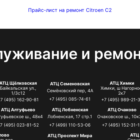
Прайс-лист на ремонт Citroen C2
луживание и ремо
АТЦ Щёлковская
АТЦ Химки
АТЦ Семеновская
Байкальская ул.,
Химки, ш Нагорно
Семёновский пер, 4А
1/3с12
2к7
+7 (495) 085-74-61
7 (495) 162-90-81
+7 (495) 989-21-
АТЦ Алтуфьево
АТЦ Лобненская
АТЦ Очаково
туфьевское ш., 48к4
Лобненская, 17 стр.1
Очаковское ш., 10к
7 (495) 023-81-52
+7 (499) 110-53-06
+7 (495) 152-31-1
лово
АТЦ
АТЦ Проспект Мира
львар,
Сосно