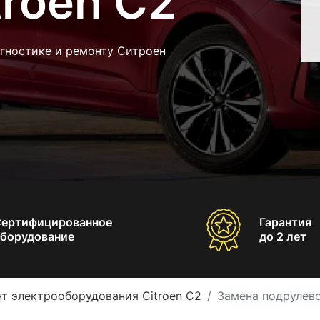
roen C2
агностике и ремонту Ситроен
Сертифицированное
Гарантия
борудование
до 2 лет
т электрооборудования Citroen C2
Замена подрулево