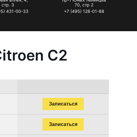
стр. 3
70, стр 2
95) 431-00-33
+7 (495) 128-01-88
itroen C2
Записаться
Записаться