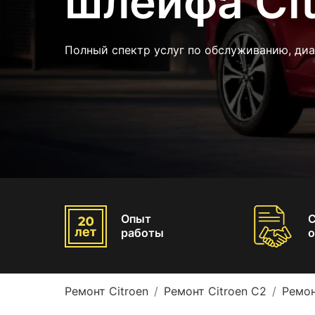
шлейфа Cit
Полный спектр услуг по обслуживанию, ди
Опыт
работы
о
Ремонт Citroen
Ремонт Citroen C2
Ремон