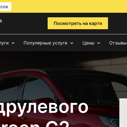
исок
й
Посмотреть на карте
луги
Популярные услуги
Цены
Отзывы
друлевого