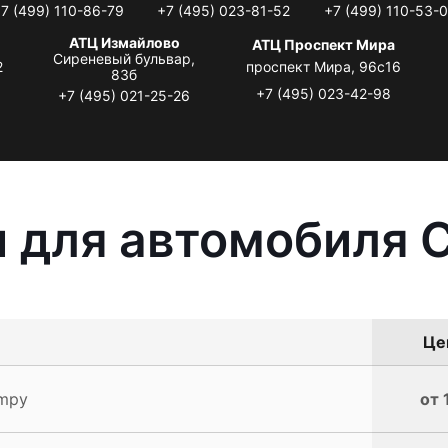
7 (499) 110-86-79
+7 (495) 023-81-52
+7 (499) 110-53-
АТЦ Измайлово
АТЦ Проспект Мира
Сиреневый бульвар,
2
проспект Мира, 96с16
83б
+7 (495) 023-42-98
+7 (495) 021-25-26
 для автомобиля C
Це
umpy
от 