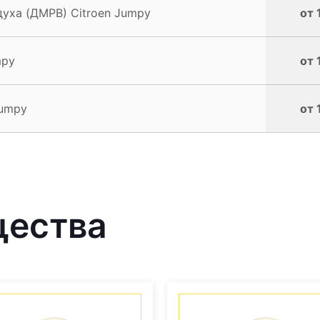
уха (ДМРВ) Citroen Jumpy
от 
mpy
от 
Jumpy
от 
щества