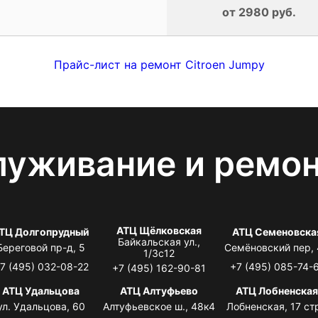
от 2980 руб.
Прайс-лист на ремонт Citroen Jumpy
луживание и ремо
АТЦ Щёлковская
ТЦ Долгопрудный
АТЦ Семеновска
Байкальская ул.,
Береговой пр-д, 5
Семёновский пер,
1/3с12
7 (495) 032-08-22
+7 (495) 085-74-
+7 (495) 162-90-81
АТЦ Удальцова
АТЦ Алтуфьево
АТЦ Лобненска
ул. Удальцова, 60
Алтуфьевское ш., 48к4
Лобненская, 17 стр