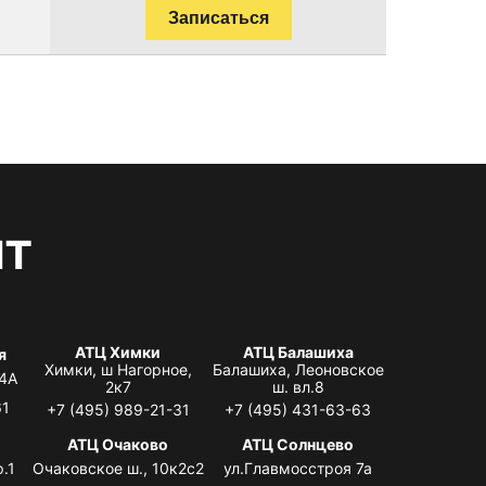
Записаться
нт
АТЦ Химки
АТЦ Балашиха
я
Химки, ш Нагорное,
Балашиха, Леоновское
 4А
2к7
ш. вл.8
61
+7 (495) 989-21-31
+7 (495) 431-63-63
я
АТЦ Очаково
АТЦ Солнцево
.1
Очаковское ш., 10к2с2
ул.Главмосстроя 7а