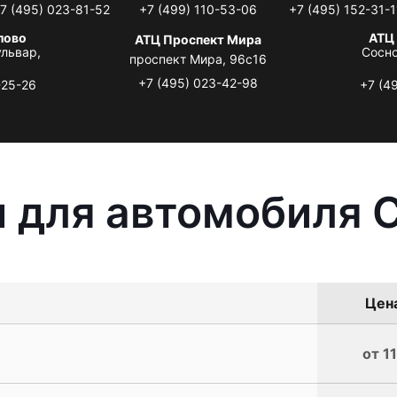
7 (495) 023-81-52
+7 (499) 110-53-06
+7 (495) 152-31-1
лово
АТЦ
АТЦ Проспект Мира
львар,
Сосно
проспект Мира, 96с16
+7 (495) 023-42-98
-25-26
+7 (4
 для автомобиля C
Цена
от 1