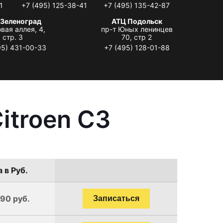
1
+7 (495) 125-38-41
+7 (495) 135-42-87
 Зеленоград
АТЦ Подольск
вая аллея, 4,
пр-т Юных ленинцев
стр. 3
70, стр 2
95) 431-00-33
+7 (495) 128-01-88
itroen C3
 в Руб.
190 руб.
Записаться