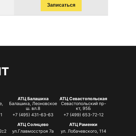
Записаться
нт
АТЦ Балашиха
АТЦ Севастопольская
е,
Балашиха, Леоновское
Севастопольский пр-
ш. вл.8
кт, 95Б
31
+7 (495) 431-63-63
+7 (499) 653-72-12
АТЦ Солнцево
АТЦ Раменки
2с2
ул.Главмосстроя 7а
ул. Лобачевского, 114