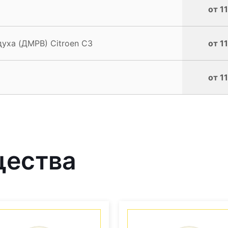
от 1
уха (ДМРВ) Citroen C3
от 1
от 1
щества