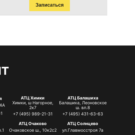
Записаться
нт
АТЦ Химки
АТЦ Балашиха
я
Химки, ш Нагорное,
Балашиха, Леоновское
 4А
2к7
ш. вл.8
61
+7 (495) 989-21-31
+7 (495) 431-63-63
я
АТЦ Очаково
АТЦ Солнцево
.1
Очаковское ш., 10к2с2
ул.Главмосстроя 7а