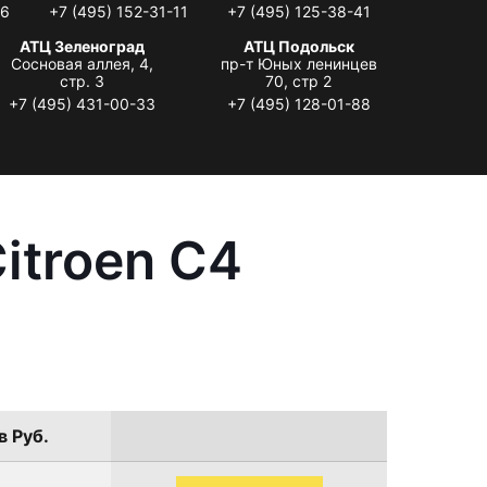
06
+7 (495) 152-31-11
+7 (495) 125-38-41
АТЦ Зеленоград
АТЦ Подольск
Сосновая аллея, 4,
пр-т Юных ленинцев
стр. 3
70, стр 2
+7 (495) 431-00-33
+7 (495) 128-01-88
itroen C4
в Руб.