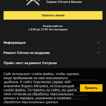
Сервис Citroen в Москве
Заказать звонок
Режим работы:
с 9:00 до 21:00
без выходных
Информация
Ремонт Citroen по моделям
Прайс-лист на ремонт Ситроен
Сайт использует cookie-файлы, чтобы сделать
ваше пребывание на нем максимально
© 2010-2026
Сервис Citroen в Москве – ремонт и обслуживание
удобным. К cайту подключен сервис веб-
автомобилей
аналитики Яндекс.Метрика, использующий
Принять
Использование товарного знака и логотипов бренда происходит
cookie-файлы
. Оставаясь на сайте, вы даете
исключительно в информационных целях не является нарушением и
свое
согласие на обработку персональных
не требует получения согласия правообладателя.
данных
в порядке, указанном в
политике
Защита данных и политика конфиденциальности.
обработки персональных данных