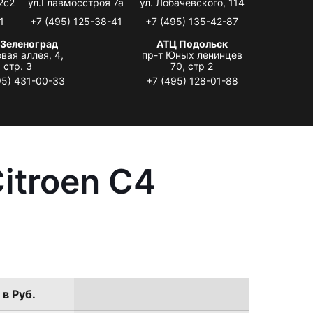
2с2
ул.Главмосстроя 7а
ул. Лобачевского, 114
1
+7 (495) 125-38-41
+7 (495) 135-42-87
 Зеленоград
АТЦ Подольск
вая аллея, 4,
пр-т Юных ленинцев
стр. 3
70, стр 2
95) 431-00-33
+7 (495) 128-01-88
itroen C4
 в Руб.