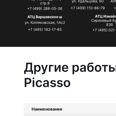
ул. Удальцова, 60
Ал
стр.8
+7 (499) 110-86-79
+
+7 (499) 288-05-36
АТЦ Измай
АТЦ Варшавское ш
Сиреневый бу
ул. Котляковская, 1Ас2
83б
+7 (495) 182-17-65
+7 (495) 021
Другие работы
Picasso
Наименование