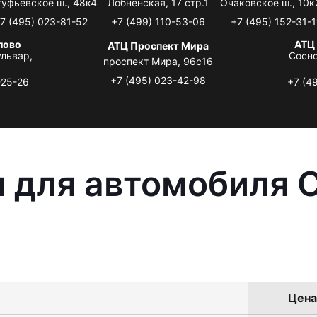
туфьевское ш., 48к4
Лобненская, 17 стр.1
Очаковское ш., 10к
7 (495) 023-81-52
+7 (499) 110-53-06
+7 (495) 152-31-1
лово
АТЦ
АТЦ Проспект Мира
львар,
Сосно
проспект Мира, 96с16
+7 (495) 023-42-98
-25-26
+7 (4
 для автомобиля C
Цена