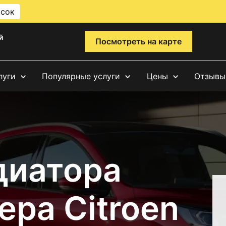
исок
й
Посмотреть на карте
луги
Популярные услуги
Цены
Отзывы
диатора
ра Citroen