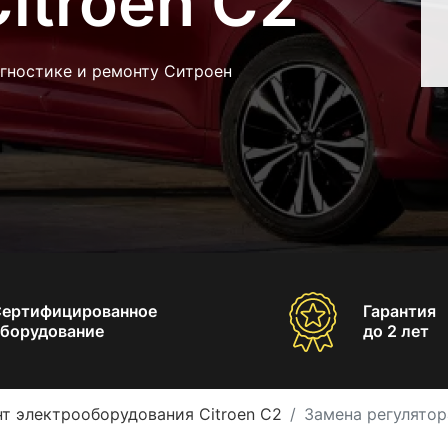
itroen C2
агностике и ремонту Ситроен
Сертифицированное
Гарантия
борудование
до 2 лет
т электрооборудования Citroen C2
Замена регулятор