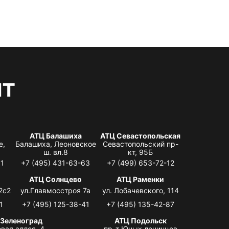
нт
АТЦ Балашиха
АТЦ Севастопольская
е,
Балашиха, Леоновское
Севастопольский пр-
ш. вл.8
кт, 95Б
31
+7 (495) 431-63-63
+7 (499) 653-72-12
АТЦ Солнцево
АТЦ Раменки
2с2
ул.Главмосстроя 7а
ул. Лобачевского, 114
1
+7 (495) 125-38-41
+7 (495) 135-42-87
 Зеленоград
АТЦ Подольск
вая аллея, 4,
пр-т Юных ленинцев