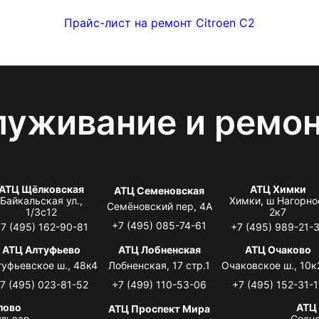
Прайс-лист на ремонт Citroen C2
луживание и ремо
АТЦ Щёлковская
АТЦ Химки
АТЦ Семеновская
Байкальская ул.,
Химки, ш Нагорно
Семёновский пер, 4А
1/3с12
2к7
+7 (495) 085-74-61
7 (495) 162-90-81
+7 (495) 989-21-
АТЦ Алтуфьево
АТЦ Лобненская
АТЦ Очаково
туфьевское ш., 48к4
Лобненская, 17 стр.1
Очаковское ш., 10к
7 (495) 023-81-52
+7 (499) 110-53-06
+7 (495) 152-31-1
лово
АТЦ
АТЦ Проспект Мира
львар,
Сосно