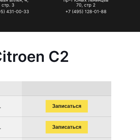
стр. 3
70, стр 2
95) 431-00-33
+7 (495) 128-01-88
itroen C2
.
Записаться
.
Записаться