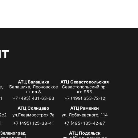
нт
АТЦ Балашиха
АТЦ Севастопольская
е,
Балашиха, Леоновское
Севастопольский пр-
ш. вл.8
кт, 95Б
31
+7 (495) 431-63-63
+7 (499) 653-72-12
АТЦ Солнцево
АТЦ Раменки
2с2
ул.Главмосстроя 7а
ул. Лобачевского, 114
1
+7 (495) 125-38-41
+7 (495) 135-42-87
 Зеленоград
АТЦ Подольск
вая аллея, 4,
пр-т Юных ленинцев