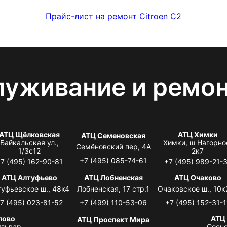
Прайс-лист на ремонт Citroen C2
луживание и ремо
АТЦ Щёлковская
АТЦ Химки
АТЦ Семеновская
Байкальская ул.,
Химки, ш Нагорно
Семёновский пер, 4А
1/3с12
2к7
+7 (495) 085-74-61
7 (495) 162-90-81
+7 (495) 989-21-
АТЦ Алтуфьево
АТЦ Лобненская
АТЦ Очаково
туфьевское ш., 48к4
Лобненская, 17 стр.1
Очаковское ш., 10к
7 (495) 023-81-52
+7 (499) 110-53-06
+7 (495) 152-31-1
лово
АТЦ
АТЦ Проспект Мира
львар,
Сосно