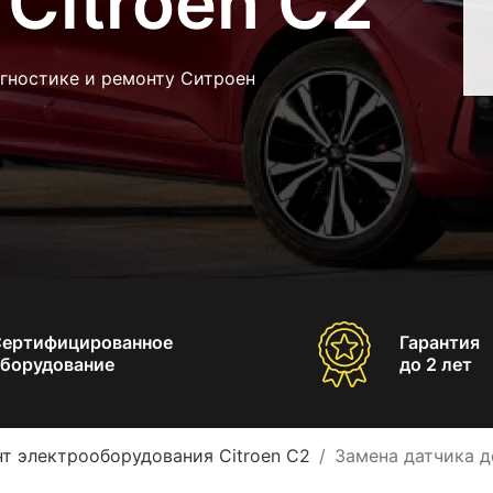
Citroen C2
агностике и ремонту Ситроен
Сертифицированное
Гарантия
борудование
до 2 лет
т электрооборудования Citroen C2
Замена датчика д