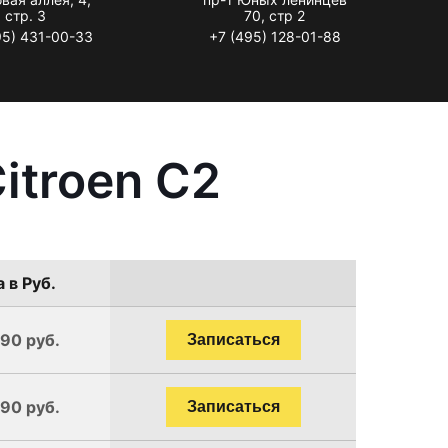
стр. 3
70, стр 2
95) 431-00-33
+7 (495) 128-01-88
itroen C2
 в Руб.
190 руб.
Записаться
190 руб.
Записаться