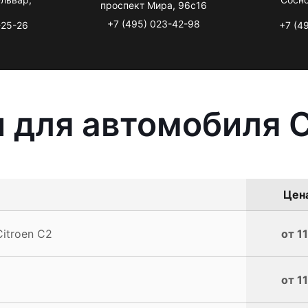
проспект Мира, 96с16
+7 (495) 023-42-98
-25-26
+7 (4
 для автомобиля C
Цена
itroen C2
от 1
от 1