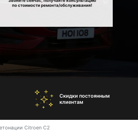
Звоните сейчас, получайте консультацию
по стоимости ремонта/обслуживания!
Скидки постоянным
клиентам
етонации Citroen C2