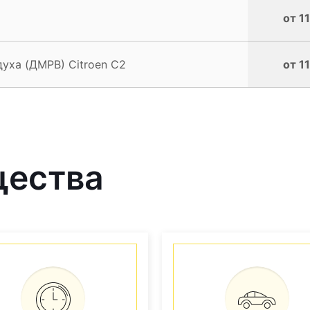
от 1
уха (ДМРВ) Citroen C2
от 1
щества