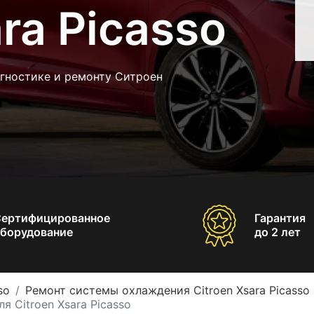
ra Picasso
агностике и ремонту Ситроен
Сертифицированное
Гарантия
борудование
до 2 лет
so
Ремонт системы охлаждения Citroen Xsara Picasso
 Citroen Xsara Picasso