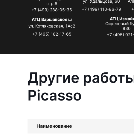
ул. Удальцова, 60
Ал
стр.8
+7 (499) 110-86-79
+
+7 (499) 288-05-36
АТЦ Измай
АТЦ Варшавское ш
Сиреневый бу
ул. Котляковская, 1Ас2
83б
+7 (495) 182-17-65
+7 (495) 021
Другие работы
Picasso
Наименование