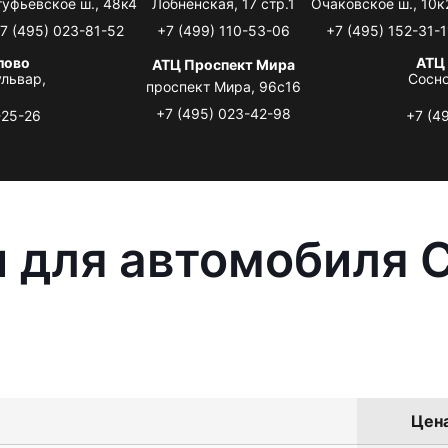
туфьевское ш., 48к4
Лобненская, 17 стр.1
Очаковское ш., 10к
7 (495) 023-81-52
+7 (499) 110-53-06
+7 (495) 152-31-1
лово
АТЦ
АТЦ Проспект Мира
львар,
Сосно
проспект Мира, 96с16
+7 (495) 023-42-98
-25-26
+7 (4
 для автомобиля C
Цена