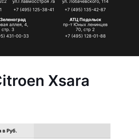
2с2
ул.Главмосстроя 7а
ул. Лобачевского, 114
1
+7 (495) 125-38-41
+7 (495) 135-42-87
 Зеленоград
АТЦ Подольск
вая аллея, 4,
пр-т Юных ленинцев
стр. 3
70, стр 2
95) 431-00-33
+7 (495) 128-01-88
itroen Xsara
 в Руб.