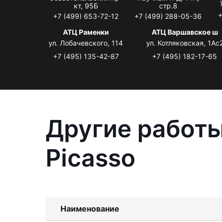
кт, 95Б
стр.8
+
+7 (499) 653-72-12
+7 (499) 288-05-36
АТЦ Раменки
АТЦ Варшавское ш
ул. Лобачевского, 114
ул. Котляковская, 1Ас
+7 (495) 135-42-87
+7 (495) 182-17-65
Другие работы
Picasso
Наименование