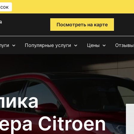
исок
й
Посмотреть на карте
луги
Популярные услуги
Цены
Отзывы
лика
ра Citroen