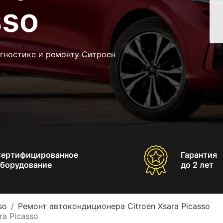
sso
агностике и ремонту Ситроен
Сертифицированное
Гарантия
борудование
до 2 лет
so
Ремонт автокондиционера Citroen Xsara Picasso
a Picasso