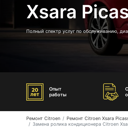
Xsara Pica
Полный спектр услуг по обслуживанию, ди
Опыт
работы
о
Ремонт Citroen
Ремонт Citroen Xsara Picas
Замена ролика кондиционера Citroen Xsar