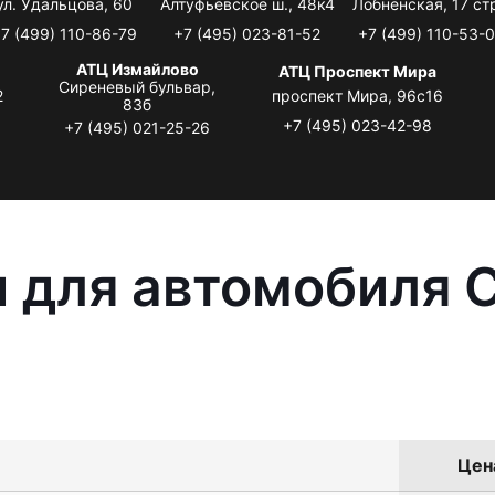
ул. Удальцова, 60
Алтуфьевское ш., 48к4
Лобненская, 17 стр
7 (499) 110-86-79
+7 (495) 023-81-52
+7 (499) 110-53-
АТЦ Измайлово
АТЦ Проспект Мира
Сиреневый бульвар,
2
проспект Мира, 96с16
83б
+7 (495) 023-42-98
+7 (495) 021-25-26
 для автомобиля C
Цена