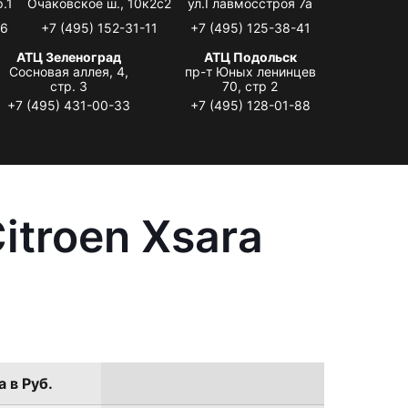
.1
Очаковское ш., 10к2с2
ул.Главмосстроя 7а
06
+7 (495) 152-31-11
+7 (495) 125-38-41
АТЦ Зеленоград
АТЦ Подольск
Сосновая аллея, 4,
пр-т Юных ленинцев
стр. 3
70, стр 2
+7 (495) 431-00-33
+7 (495) 128-01-88
itroen Xsara
 в Руб.