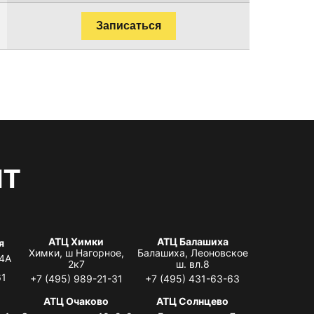
Записаться
нт
АТЦ Химки
АТЦ Балашиха
я
Химки, ш Нагорное,
Балашиха, Леоновское
 4А
2к7
ш. вл.8
61
+7 (495) 989-21-31
+7 (495) 431-63-63
я
АТЦ Очаково
АТЦ Солнцево