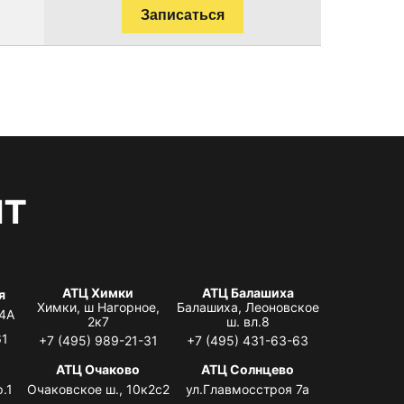
Записаться
нт
АТЦ Химки
АТЦ Балашиха
я
Химки, ш Нагорное,
Балашиха, Леоновское
 4А
2к7
ш. вл.8
61
+7 (495) 989-21-31
+7 (495) 431-63-63
я
АТЦ Очаково
АТЦ Солнцево
.1
Очаковское ш., 10к2с2
ул.Главмосстроя 7а