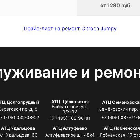
от 1290 руб.
Прайс-лист на ремонт Citroen Jumpy
луживание и ремо
АТЦ Щёлковская
ТЦ Долгопрудный
АТЦ Семеновска
Байкальская ул.,
Береговой пр-д, 5
Семёновский пер,
1/3с12
7 (495) 032-08-22
+7 (495) 085-74-
+7 (495) 162-90-81
АТЦ Удальцова
АТЦ Алтуфьево
АТЦ Лобненска
ул. Удальцова, 60
Алтуфьевское ш., 48к4
Лобненская, 17 стр